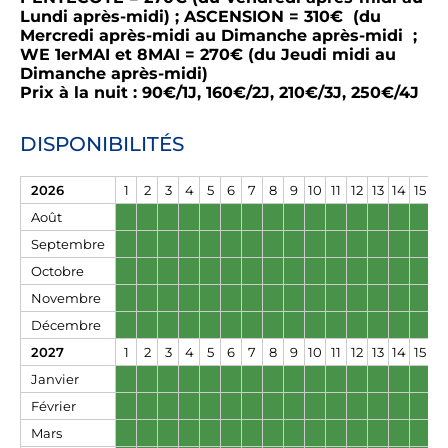
Lundi après-midi) ; ASCENSION = 310€ (du
Mercredi après-midi au Dimanche après-midi ;
WE 1erMAI et 8MAI = 270€ (du Jeudi midi au
Dimanche après-midi
)
Prix à la nuit : 90€/1J, 160€/2J, 210€/3J, 250€/4J
DISPONIBILITÉS
2026
1
2
3
4
5
6
7
8
9
10
11
12
13
14
15
16
Août
Septembre
Octobre
Novembre
Décembre
2027
1
2
3
4
5
6
7
8
9
10
11
12
13
14
15
16
Janvier
Février
Mars