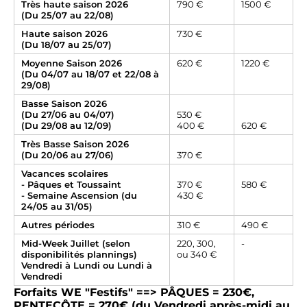
Très haute saison 2026
790 €
1500 €
(Du 25/07 au 22/08)
Haute saison 2026
730 €
(Du 18/07 au 25/07)
Moyenne Saison 2026
620 €
1220 €
(Du 04/07 au 18/07 et 22/08 à
29/08)
Basse Saison 2026
(Du 27/06 au 04/07)
530 €
(Du 29/08 au 12/09)
400 €
620 €
Très Basse Saison 2026
(Du 20/06 au 27/06)
370 €
Vacances scolaires
- Pâques et Toussaint
370 €
580 €
- Semaine Ascension (du
430 €
24/05 au 31/05)
Autres périodes
310 €
490 €
Mid-Week Juillet (selon
220, 300,
-
disponibilités plannings)
ou 340 €
Vendredi à Lundi ou Lundi à
Vendredi
Forfaits WE "Festifs" ==> PÂQUES = 230€,
PENTECÔTE = 270€ (du Vendredi après-midi au