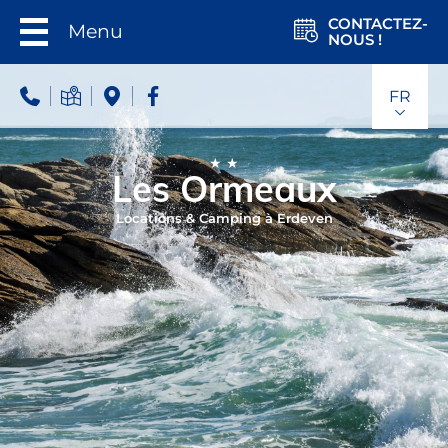
CONTACTEZ-
Menu
NOUS !
FR
★★
Les Ormeaux
Locations & Camping à Erdeven